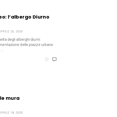
o: l’albergo Diurno
PRILE 26, 2020
lla degli alberghi diurni:
vimentazione delle piazze urbane
 …
lle mura
PRILE 18, 2020