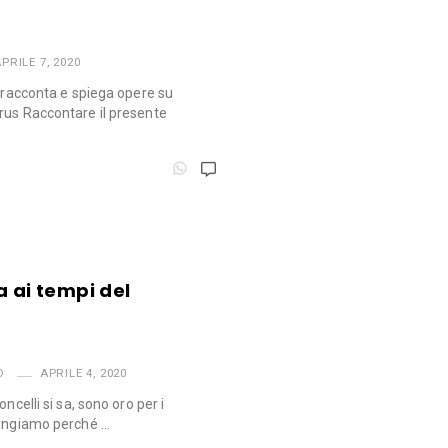
PRILE 7, 2020
e racconta e spiega opere su
rus Raccontare il presente
a ai tempi del
D
APRILE 4, 2020
ncelli si sa, sono oro per i
mangiamo perché …