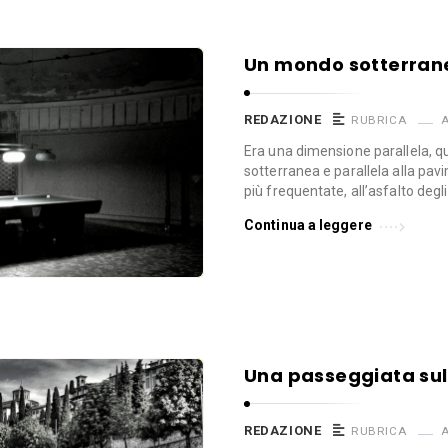
Un mondo sotterrane
REDAZIONE
RUBRICA
A
Era una dimensione parallela, que
sotterranea e parallela alla pa
più frequentate, all’asfalto degli
Continua a leggere
Una passeggiata su
REDAZIONE
RUBRICA
A