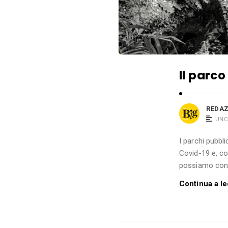
r
a
n
d
e
A
Il parc
r
t
REDA
i
UNC
c
o
I parchi pubbli
Covid-19 e, com
l
possiamo conce
i
.
Continua a l