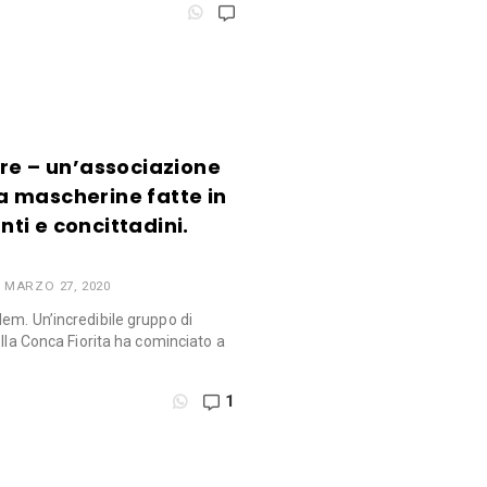
re – un’associazione
 mascherine fatte in
ti e concittadini.
MARZO 27, 2020
em. Un’incredibile gruppo di
ella Conca Fiorita ha cominciato a
1