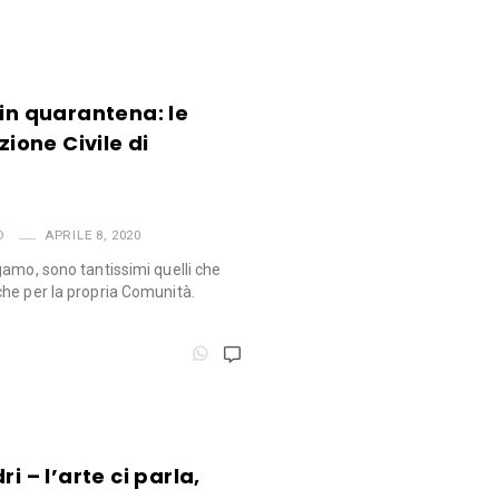
 in quarantena: le
zione Civile di
D
APRILE 8, 2020
gamo, sono tantissimi quelli che
he per la propria Comunità.
i – l’arte ci parla,