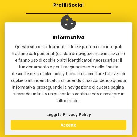
g
Profili Social
a
z
i
o
Informativa
n
Questo sito o gli strumenti di terze parti in esso integrati
Contatti
e
trattano dati personali (es. dati di navigazione o indirizzi IP)
a
e fanno uso di cookie o altri identificatori necessari per il
funzionamento e per il raggiungimento delle finalità
team@bergamoingrande.it
r
descritte nella cookie policy. Dichiari di accettare l’utilizzo di
t
cookie o altri identificatori chiudendo o nascondendo questa
i
informativa, proseguendo la navigazione di questa pagina,
Copyright
c
cliccando un link o un pulsante o continuando a navigare in
altro modo.
o
© 2020 Bergamo in Grande.
l
Leggi la Privacy Policy
i
Accetto