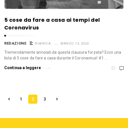
5 cose da fare a casa ai tempi del
Coronavirus
REDAZIONE
RUBRICA
MARZO 13, 2020
Tremendamente annoiati da questa clausura forzata? Ecco una
lista di 5 cose da fare a casa durante il Coronavirus! #1 …
Continua a leggere
N
1
2
3
a
v
i