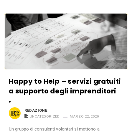
n
m
G
o
r
B
i
a
e
n
n
r
G
d
g
r
e
a
a
m
n
o
d
i
e
Happy to Help – servizi gratuiti
n
a supporto degli imprenditori
G
r
a
REDAZIONE
n
UNCATEGORIZED
MARZO 22, 2020
d
Un gruppo di consulenti volontari si mettono a