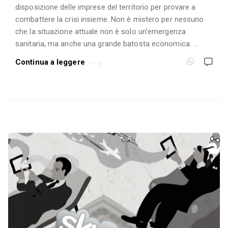
e
disposizione delle imprese del territorio per provare a
A
combattere la crisi insieme. Non è mistero per nessuno
r
che la situazione attuale non è solo un’emergenza
t
sanitaria, ma anche una grande batosta economica. …
i
Continua a leggere
c
o
l
i
.