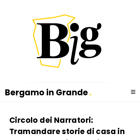
B
e
r
Bergamo in Grande
g
B
a
e
m
Circolo dei Narratori:
r
o
g
i
Tramandare storie di casa in
a