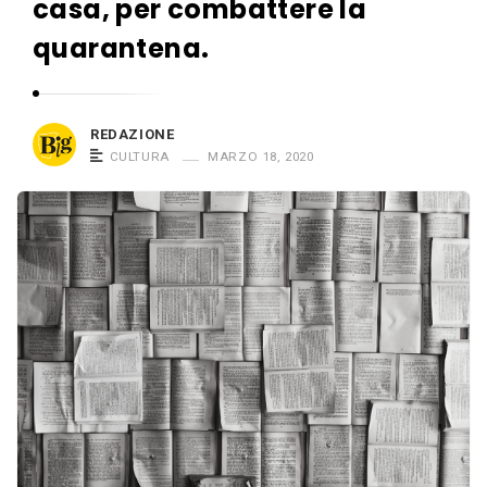
n
casa, per combattere la
m
G
quarantena.
o
r
i
a
n
n
REDAZIONE
G
d
CULTURA
MARZO 18, 2020
r
e
a
n
d
e