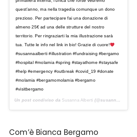
primavera interna, l’unica che forse vedremo
quest’anno, ma nella tragedia comunque un dono
prezioso. Per partecipare fai una donazione di
almeno 25€ ad una delle strutture del nostro
territorio. Per ringraziarti la mia illustrazione sarà
tua. Tutte le info nel link in bio! Grazie di cuore!
#susannaalberti #illustration #fundraising #bergamo
#hospital #molamia #spring #stayathome #staysafe
#help #emergency #outbreak #covid_19 #donate
#molamia #bergamomolamia #bergamo
#visitbergamo
Un post condiviso da
Susanna Alberti
(@susanna.alberti) in data:
Com’è Bianca Bergamo