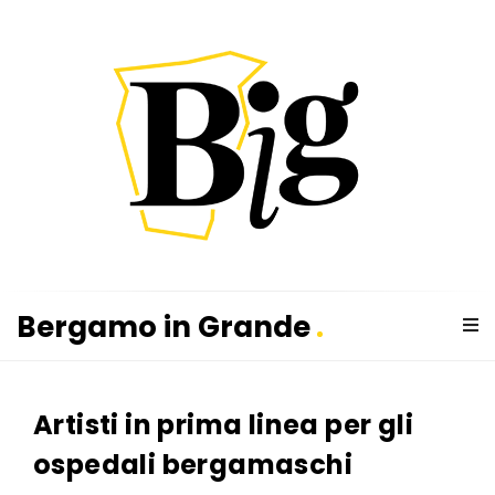
B
e
r
Bergamo in Grande
g
B
a
e
m
Artisti in prima linea per gli
r
o
g
i
ospedali bergamaschi
a