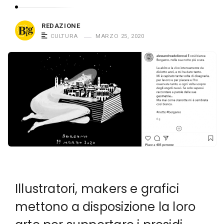
n
m
G
o
r
REDAZIONE
i
CULTURA
MARZO 25, 2020
a
n
n
G
d
r
e
a
n
d
e
Illustratori, makers e grafici
mettono a disposizione la loro